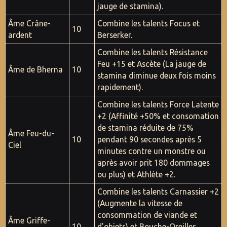
jauge de stamina).
Âme Crâne-
Combine les talents Focus et
10
ardent
Berserker.
Combine les talents Résistance
Feu +15 et Ascète (La jauge de
Âme de Bherna
10
stamina diminue deux fois moins
rapidement).
Combine les talents Force Latente
+2 (Affinité +50% et consomation
de stamina réduite de 75%
Âme Feu-du-
10
pendant 90 secondes après 5
Ciel
minutes contre un monstre ou
après avoir prit 180 dommages
ou plus) et Athlète +2.
Combine les talents Carnassier +2
(Augmente la vitesse de
consommation de viande et
Âme Griffe-
10
d'objets) et Bouche-Oreilles