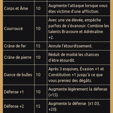
Augmente l'attaque lorsque vous
Corps et Âme
10
êtes victime d'une affliction.
Avec une vie élevée, empêche
parfois de s'évanouir. Combine les
Courroucé
10
talents Bravoure et Adrénaline
+2.
Crâne de fer
15
Annule l'étourdissement.
Réduit de moitié les chances
Crâne de pierre
10
d'être étourdit.
Après 3 esquives, Évasion +1 et
Dance de bulles
10
Constitution +1 jusqu'à ce que
vous preniez des dégâts.
Augmente légèrement la défense
Défense
+1
10
(+15).
Augmente la défense (x1.03,
Défense +2
15
+20).