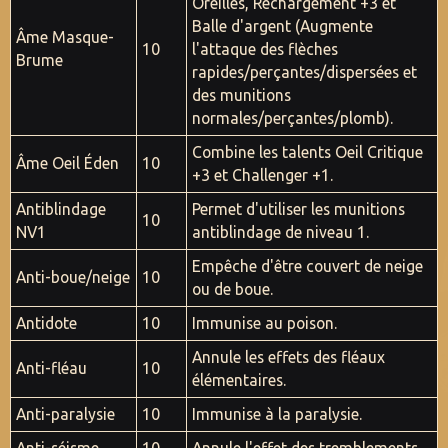
Oreilles, Rechargement +3 et
Balle d'argent (Augmente
Âme Masque-
10
l'attaque des flèches
Brume
rapides/perçantes/dispersées et
des munitions
normales/perçantes/plomb).
Combine les talents Oeil Critique
Âme Oeil Éden
10
+3 et Challenger +1.
Antiblindage
Permet d'utiliser les munitions
10
NV1
antiblindage de niveau 1.
Empêche d'être couvert de neige
Anti-boue/neige
10
ou de boue.
Antidote
10
Immunise au poison.
Annule les effets des fléaux
Anti-fléau
10
élémentaires.
Anti-paralysie
10
Immunise à la paralysie.