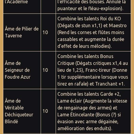
l'Académie
l'efficacité des bouses. Annule la
puanteur et le fléau-explosion).
Combine les talents Roi du KO
(Dégats de stun x1,1) et Maestro
Âme de Pilier de
10
(Rend les cornes et flûtes moins
Taverne
cassables et augmente la durée
d'effet de leurs mélodies).
Combine les talents Bonus
Âme de
Critique (Dégats critiques x1,4 au
Seigneur de
10
lieu de 1,25), Franc-tireur (Donne
Foudre Azur
1 tir supplémentaire lorsque vous
tirez en rafale) et Tranchant +1.
Combine les talents Garde +2,
Âme de
Lame éclair (Augmente la vitesse
Véritable
de rengainage des armes) et
10
Déchiqueteur
Lame Étincelante (Bonus (?) si
Blindé
évasion avec arme dégainée,
amélioration des enduits).