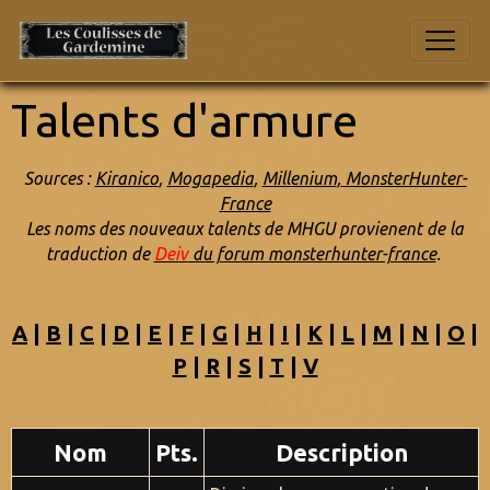
Talents d'armure
Sources :
Kiranico
,
Mogapedia
,
Millenium
,
MonsterHunter-
France
Les noms des nouveaux talents de MHGU provienent de la
traduction de
Deiv
du forum monsterhunter-france
.
A
|
B
|
C
|
D
|
E
|
F
|
G
|
H
|
I
|
K
|
L
|
M
|
N
|
O
|
P
|
R
|
S
|
T
|
V
Nom
Pts.
Description